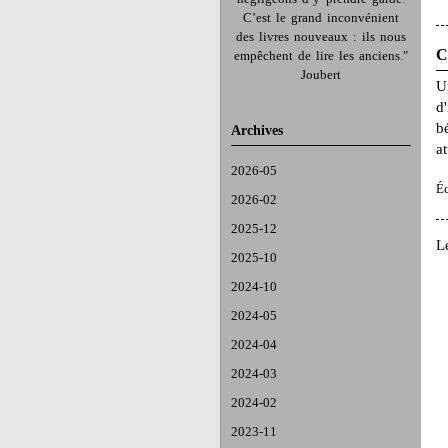
C’est le grand inconvénient
des livres nouveaux : ils nous
C
empêchent de lire les anciens."
Joubert
U
d
b
Archives
at
2026-05
Éc
2026-02
2025-12
L
2025-10
2024-10
2024-05
2024-04
2024-03
2024-02
2023-11