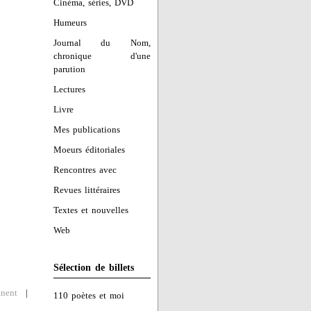
Cinéma, séries, DVD
Humeurs
Journal du Nom,
chronique d'une
parution
Lectures
Livre
Mes publications
Moeurs éditoriales
Rencontres avec
Revues littéraires
Textes et nouvelles
Web
Sélection de billets
nent
|
110 poètes et moi