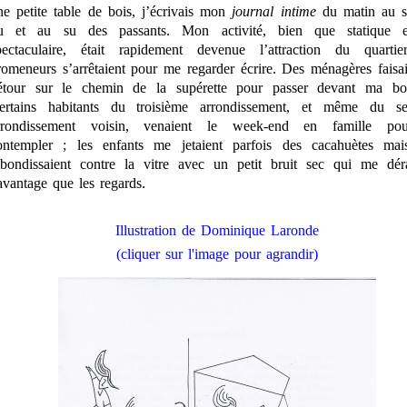
ne petite table de bois, j’écrivais mon
journal intime
du matin au so
u et au su des passants. Mon activité, bien que statique 
pectaculaire, était rapidement devenue l’attraction du quartie
romeneurs s’arrêtaient pour me regarder écrire. Des ménagères faisa
étour sur le chemin de la supérette pour passer devant ma bou
ertains habitants du troisième arrondissement, et même du se
rrondissement voisin, venaient le week-end en famille p
ontempler ; les enfants me jetaient parfois des cacahuètes mais
ebondissaient contre la vitre avec un petit bruit sec qui me dér
avantage que les regards.
Illustration de Dominique Laronde
(cliquer sur l'image pour agrandir)