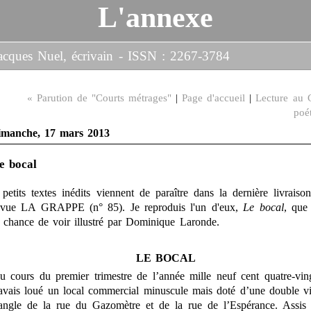
L'annexe
-Jacques Nuel, écrivain - ISSN : 2267-3784
« Parution de "Courts métrages"
|
Page d'accueil
|
Lecture au 
poé
imanche, 17 mars 2013
e bocal
 petits textes inédits viennent de paraître dans la dernière livraiso
evue LA GRAPPE (n° 85). Je reproduis l'un d'eux,
Le bocal
, que 
a chance de voir illustré par Dominique Laronde.
LE BOCAL
u cours du premier trimestre de l’année mille neuf cent quatre-ving
’avais loué un local commercial minuscule mais doté d’une double vi
’angle de la rue du Gazomètre et de la rue de l’Espérance. Assis