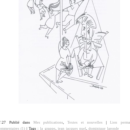
7:27 Publié dans
Mes publications
,
Textes et nouvelles
|
Lien perma
ommentaires (1)
| Tags :
la grappe
,
jean jacques nuel
,
dominique laronde