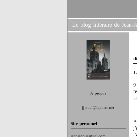
Le blog littéraire de Jean
d
L
9
r
À propos
l
jj.nuel@laposte.net
A
Site personnel
j
l
jeanjacquesnuel.com