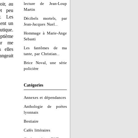
ir, au
lecture de Jean-Loup
Martin
et peu
r. Les
Décibels mortels, par
ient un
Jean-Jacques Nuel...
tique.
Hommage à Marie-Ange
ptième
Sebasti
our me
Les fantômes de ma
 elles
tante, par Christian...
angeait
Brice Noval, une série
policière
Catégories
Annexes et dépendances
Anthologie de poètes
lyonnais
Bestiaire
Cafés littéraires