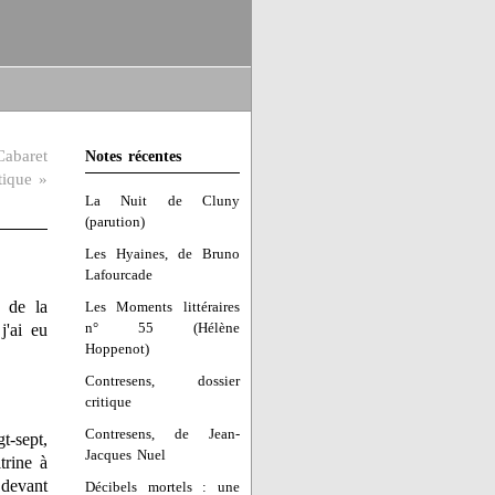
Cabaret
Notes récentes
tique »
La Nuit de Cluny
(parution)
Les Hyaines, de Bruno
Lafourcade
n de la
Les Moments littéraires
n° 55 (Hélène
j'ai eu
Hoppenot)
Contresens, dossier
critique
Contresens, de Jean-
t-sept,
Jacques Nuel
trine à
 devant
Décibels mortels : une