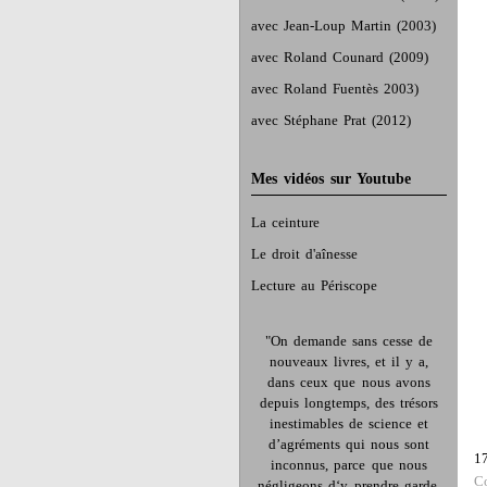
avec Jean-Loup Martin (2003)
avec Roland Counard (2009)
avec Roland Fuentès 2003)
avec Stéphane Prat (2012)
Mes vidéos sur Youtube
La ceinture
Le droit d'aînesse
Lecture au Périscope
"On demande sans cesse de
nouveaux livres, et il y a,
dans ceux que nous avons
depuis longtemps, des trésors
inestimables de science et
d’agréments qui nous sont
1
inconnus, parce que nous
C
négligeons d‘y prendre garde.