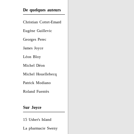
De quelques auteurs
Christian Cottet-Emard
Eugène Guillevic
Georges Perec
James Joyce
Léon Bloy
Michel Déon
Michel Houellebecq
Patrick Modiano
Roland Fuentès
Sur Joyce
15 Usher's Island
La pharmacie Sweny