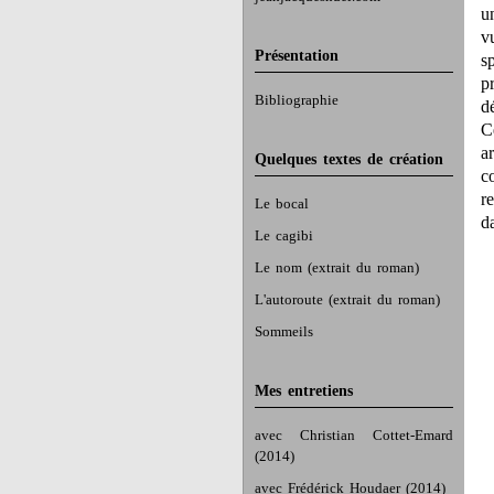
u
v
Présentation
s
p
Bibliographie
d
C
a
Quelques textes de création
c
r
Le bocal
d
Le cagibi
Le nom (extrait du roman)
L'autoroute (extrait du roman)
Sommeils
Mes entretiens
avec Christian Cottet-Emard
(2014)
avec Frédérick Houdaer (2014)