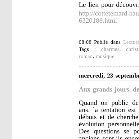
Le lien pour découvri
http://cottetemard.ha
6320188.html
08:08 Publié dans
Lectur
Tags :
charmes
,
chris
roman
,
musique
mercredi, 23 septemb
Aux grands jours, d
Quand on publie de 
ans, la tentation est
débuts et de cherch
évolution personnell
Des questions se po
anciens sont-ils enco