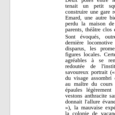
Deux pôles entre le
tenait un petit sq
construire une gare r
Emard, une autre bie
perdu la maison de
parents, théâtre clos
Sont évoqués, outr
dernière locomotive
disparus, les prom
figures locales. Cer
agréables à se re
redoutée de l'inst
savoureux portrait (« 
du visage assombri d
au maître du cours 
épaules légèrement 
vestons anthracite sa
donnait l'allure évan
»), la mauvaise exp
la colonie de vacan