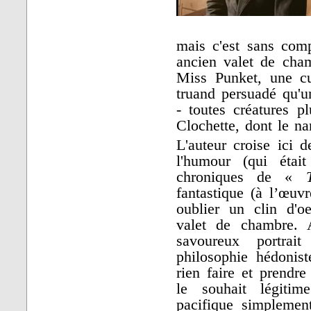
mais c'est sans comp
ancien valet de cham
Miss Punket, une cu
truand persuadé qu'u
- toutes créatures p
Clochette, dont le n
L'auteur croise ici d
l'humour (qui étai
chroniques de «
fantastique (à l’œu
oublier un clin d'o
valet de chambre. 
savoureux portrai
philosophie hédonis
rien faire et prendre
le souhait légiti
pacifique simplemen