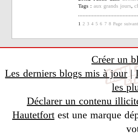
Tags :
aux grands jours
,
c
1
2
3
4
5
6
7
8
Page suivan
Créer un b
Les derniers blogs mis à jour
|
les pl
Déclarer un contenu illicit
Hautetfort
est une marque dépo
vo