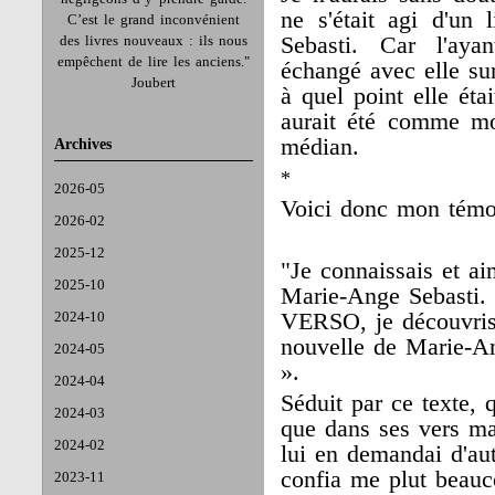
ne s'était agi d'u
C’est le grand inconvénient
des livres nouveaux : ils nous
Sebasti. Car l'aya
empêchent de lire les anciens."
échangé avec elle sur 
Joubert
à quel point elle étai
aurait été comme moi
médian.
Archives
*
2026-05
Voici donc mon témo
2026-02
2025-12
"Je connaissais et ai
2025-10
Marie-Ange Sebasti. E
2024-10
VERSO, je découvris 
nouvelle de Marie-An
2024-05
».
2024-04
Séduit par ce texte, 
2024-03
que dans ses vers ma
2024-02
lui en demandai d'aut
confia me plut beauco
2023-11