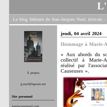
L
Le blog littéraire de Jean-Jacques Nuel, écrivain
jeudi, 04 avril 2024
Hommage à Marie-An
« Aux abords du sole
collectif à Marie-
réalisé par l'assoc
Causeuses ».
À propos
jj.nuel@laposte.net
Site personnel
jeanjacquesnuel.com