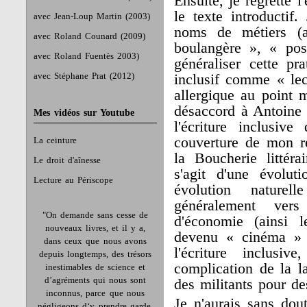
Ensuite, je regrette l
le texte introductif
avec Jean-Loup Martin (2003)
noms de métiers (a
avec Roland Counard (2009)
boulangère », « posti
avec Roland Fuentès 2003)
généraliser cette pr
avec Stéphane Prat (2012)
inclusif comme « lect
allergique au point 
désaccord à Antoine 
Mes vidéos sur Youtube
l'écriture inclusiv
couverture de mon r
La ceinture
la Boucherie littér
Le droit d'aînesse
s'agit d'une évolut
Lecture au Périscope
évolution nature
généralement ver
"On demande sans cesse de
d'économie (ainsi 
nouveaux livres, et il y a,
devenu « cinéma » 
dans ceux que nous avons
l'écriture inclusiv
depuis longtemps, des trésors
complication de la l
inestimables de science et
d’agréments qui nous sont
des militants pour de
inconnus, parce que nous
Je n'aurais sans dout
négligeons d‘y prendre garde.