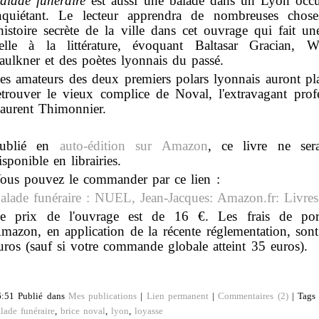
alade funéraire
est aussi une balade dans un Lyon occu
nquiétant. Le lecteur apprendra de nombreuses chose
'histoire secrète de la ville dans cet ouvrage qui fait un
elle à la littérature, évoquant Baltasar Gracian, Wi
aulkner et des poètes lyonnais du passé.
es amateurs des deux premiers polars lyonnais auront pla
etrouver le vieux complice de Noval, l'extravagant prof
aurent Thimonnier.
ublié en
auto-édition sur Amazon
, ce livre ne ser
isponible en librairies.
ous pouvez le commander par ce lien :
alade funéraire : NUEL, Jean-Jacques: Amazon.fr: Livres
e prix de l'ouvrage est de 16 €. Les frais de por
mazon, en application de la récente réglementation, son
uros (sauf si votre commande globale atteint 35 euros).
6:51 Publié dans
Mes publications
|
Lien permanent
|
Commentaires (2)
| Tags
lade funéraire
,
brice noval
,
lyon
,
loyasse