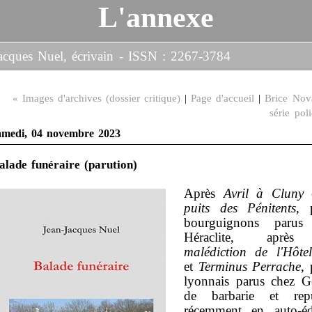
L'annexe
-Jacques Nuel, écrivain - ISSN : 2267-3784
« Images d'archives (dossier critique)
|
Page d'accueil
|
Brice Nov
série pol
amedi, 04 novembre 2023
alade funéraire (parution)
Après
Avril à Cluny
puits des Pénitents
, 
bourguignons parus
Héraclite, apr
malédiction de l'Hôte
et
Terminus Perrache
, 
lyonnais parus chez G
de barbarie et repu
récemment en auto-édi