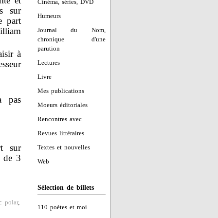
lte et
Cinéma, séries, DVD
s sur
Humeurs
e part
lliam
Journal du Nom,
chronique d'une
parution
isir à
esseur
Lectures
Livre
Mes publications
a pas
Moeurs éditoriales
Rencontres avec
Revues littéraires
t sur
Textes et nouvelles
t de 3
Web
Sélection de billets
 :
polar
,
110 poètes et moi