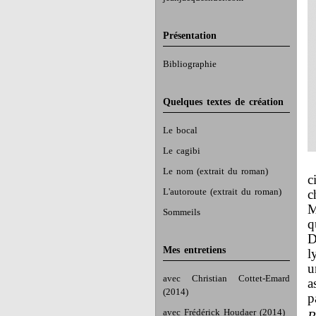
Présentation
Bibliographie
Quelques textes de création
Le bocal
Le cagibi
Le nom (extrait du roman)
c
L'autoroute (extrait du roman)
c
M
Sommeils
q
D
Mes entretiens
l
u
avec Christian Cottet-Emard
a
(2014)
p
avec Frédérick Houdaer (2014)