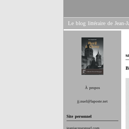
Le blog littéraire de Jean
s
B
À propos
jj.nuel@laposte.net
Site personnel
jeanjacquesnuel.com