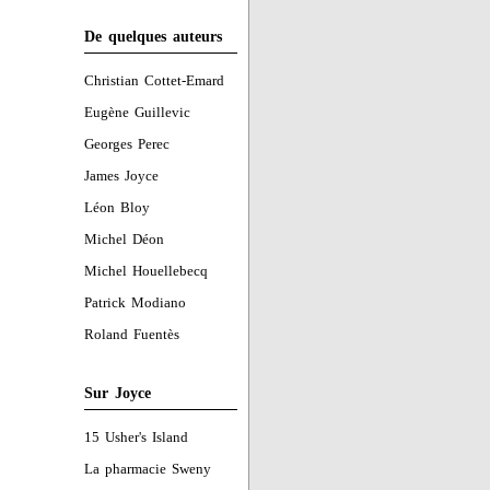
De quelques auteurs
Christian Cottet-Emard
Eugène Guillevic
Georges Perec
James Joyce
Léon Bloy
Michel Déon
Michel Houellebecq
Patrick Modiano
Roland Fuentès
Sur Joyce
15 Usher's Island
La pharmacie Sweny