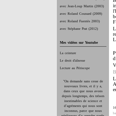
B
i
avec Jean-Loup Martin (2003)
l
avec Roland Counard (2009)
b
avec Roland Fuentès 2003)
F
L
avec Stéphane Prat (2012)
r
L
Mes vidéos sur Youtube
P
La ceinture
d
Le droit d'aînesse
V
Lecture au Périscope
B
L
"On demande sans cesse de
A
nouveaux livres, et il y a,
e
dans ceux que nous avons
depuis longtemps, des trésors
inestimables de science et
d’agréments qui nous sont
1
inconnus, parce que nous
ba
négligeons d‘y prendre garde.