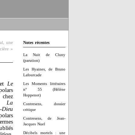
al, une
Notes récentes
icière »
La Nuit de Cluny
(parution)
Les Hyaines, de Bruno
Lafourcade
et
Le
Les Moments littéraires
polars
n° 55 (Hélène
Hoppenot)
 chez
ès
La
Contresens, dossier
l-Dieu
critique
polars
Contresens, de Jean-
ermes
Jacques Nuel
bliés
Décibels mortels : une
tion,