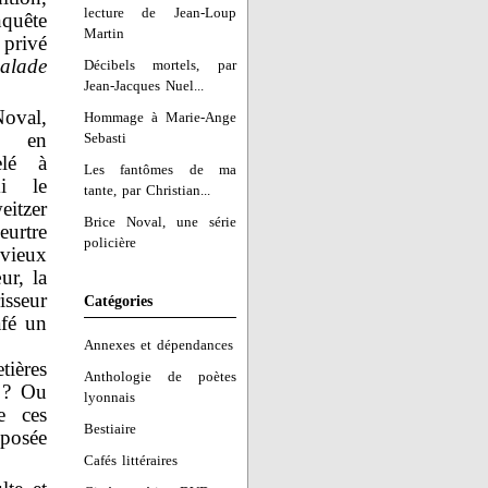
lecture de Jean-Loup
nquête
Martin
privé
alade
Décibels mortels, par
Jean-Jacques Nuel...
oval,
Hommage à Marie-Ange
é en
Sebasti
elé à
Les fantômes de ma
i le
tante, par Christian...
itzer
Brice Noval, une série
urtre
policière
vieux
ur, la
isseur
Catégories
afé un
Annexes et dépendances
tières
Anthologie de poètes
e ? Ou
lyonnais
e ces
Bestiaire
mposée
Cafés littéraires