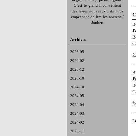
C’est le grand inconvénient
des livres nouveaux : ils nous
C
empêchent de lire les anciens."
Joubert
B
J'
B
Archives
C
2026-05
É
2026-02
2025-12
B
2025-10
J'
B
2024-10
C
2024-05
É
2024-04
2024-03
L
2024-02
2023-11