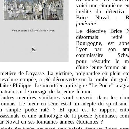
voici une cinquième e
inédite du détective 
Brice Noval :
B
funéraire
.
Le détective Brice N
désormais retir
Bourgogne, est app
Lyon par son am
commissaire Schwe
pour résoudre le me
d'une jeune femme au 
imetière de Loyasse. La victime, poignardée en plein cœ
hevelure coupée, a été découverte sur la tombe du guér
aître Philippe. Le meurtrier, qui signe "Le Poète" a agr
uatrain sur le corsage de la jeune femme.
'autres meurtres similaires vont survenir dans les cime
yonnais. Le tueur en série est-il un adepte du spiritism
n simple poète raté ? Et quel est le rapport entr
ssassinats et une anthologie de la poésie lyonnaise, co
ar Noval en ses lointaines années étudiantes ?