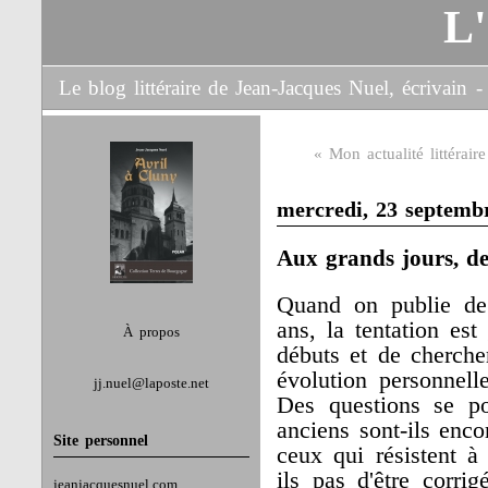
L
Le blog littéraire de Jean-Jacques Nuel, écrivain
« Mon actualité littérair
mercredi, 23 septemb
Aux grands jours, d
Quand on publie de 
ans, la tentation est
À propos
débuts et de cherch
évolution personnell
jj.nuel@laposte.net
Des questions se po
anciens sont-ils enco
Site personnel
ceux qui résistent à
ils pas d'être corrig
jeanjacquesnuel.com