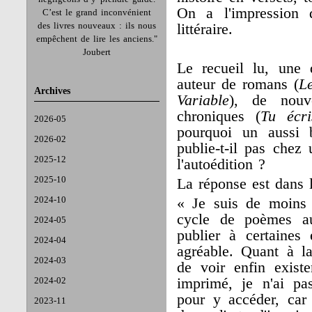
On a l'impression 
C’est le grand inconvénient
des livres nouveaux : ils nous
littéraire.
empêchent de lire les anciens."
Joubert
Le recueil lu, une 
auteur de romans (
Le
Archives
Variable
), de nouv
chroniques (
Tu écri
2026-05
pourquoi un aussi 
2026-02
publie-t-il pas chez 
2025-12
l'autoédition ?
2025-10
La réponse est dans l
2024-10
« Je suis de moins
cycle de poèmes a
2024-05
publier à certaines
2024-04
agréable. Quant à la
2024-03
de voir enfin exist
2024-02
imprimé, je n'ai pa
pour y accéder, car 
2023-11