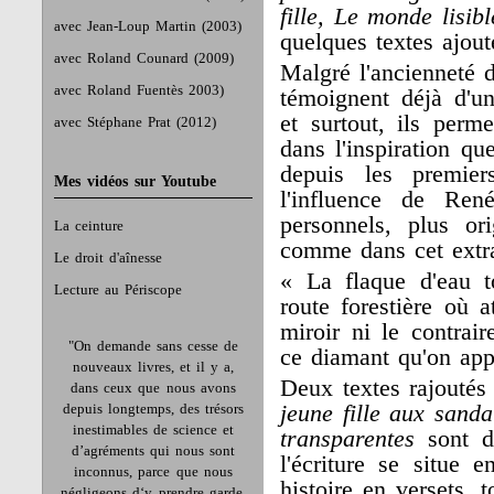
fille, Le monde lisib
avec Jean-Loup Martin (2003)
quelques textes ajou
avec Roland Counard (2009)
Malgré l'ancienneté d
avec Roland Fuentès 2003)
témoignent déjà d'un
et surtout, ils perme
avec Stéphane Prat (2012)
dans l'inspiration q
depuis les premier
Mes vidéos sur Youtube
l'influence de Ren
personnels, plus or
La ceinture
comme dans cet extr
Le droit d'aînesse
« La flaque d'eau 
Lecture au Périscope
route forestière où at
miroir ni le contrai
"On demande sans cesse de
ce diamant qu'on appe
nouveaux livres, et il y a,
Deux textes rajoutés 
dans ceux que nous avons
depuis longtemps, des trésors
jeune fille aux sanda
inestimables de science et
transparentes
sont d
d’agréments qui nous sont
l'écriture se situe 
inconnus, parce que nous
histoire en versets, 
négligeons d‘y prendre garde.