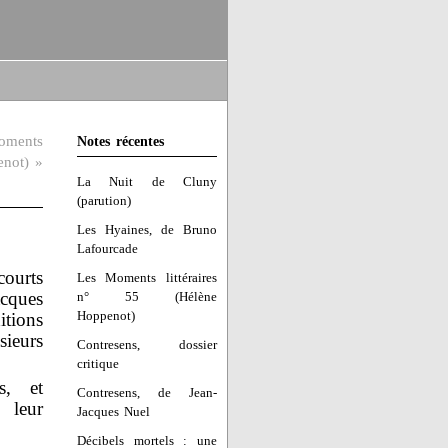
oments
Notes récentes
enot) »
La Nuit de Cluny
(parution)
Les Hyaines, de Bruno
Lafourcade
ourts
Les Moments littéraires
cques
n° 55 (Hélène
Hoppenot)
tions
sieurs
Contresens, dossier
critique
s, et
Contresens, de Jean-
 leur
Jacques Nuel
Décibels mortels : une