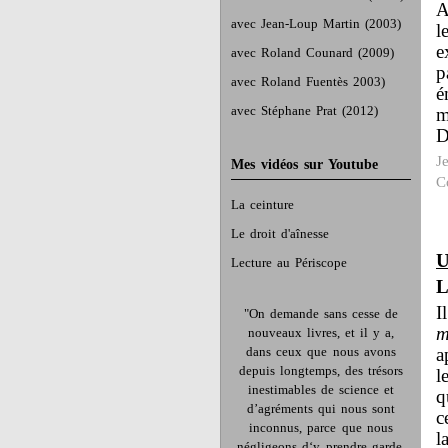
A
avec Jean-Loup Martin (2003)
l
e
avec Roland Counard (2009)
p
avec Roland Fuentès 2003)
é
avec Stéphane Prat (2012)
m
D
J
Mes vidéos sur Youtube
C
La ceinture
Le droit d'aînesse
U
Lecture au Périscope
L
I
"On demande sans cesse de
m
nouveaux livres, et il y a,
dans ceux que nous avons
a
depuis longtemps, des trésors
l
inestimables de science et
q
d’agréments qui nous sont
c
inconnus, parce que nous
l
négligeons d‘y prendre garde.