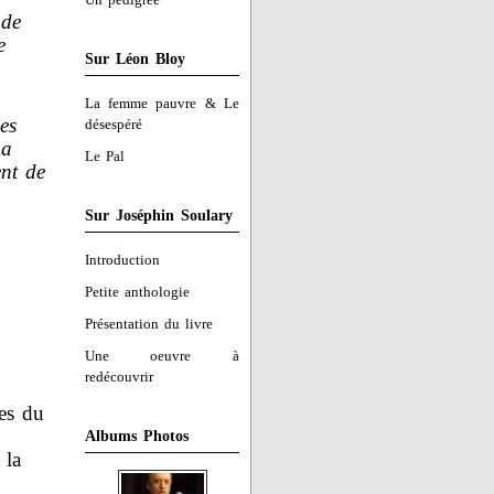
 de
e
Sur Léon Bloy
La femme pauvre & Le
es
désespéré
 a
Le Pal
ent de
Sur Joséphin Soulary
Introduction
Petite anthologie
Présentation du livre
Une oeuvre à
redécouvrir
ges du
Albums Photos
 la