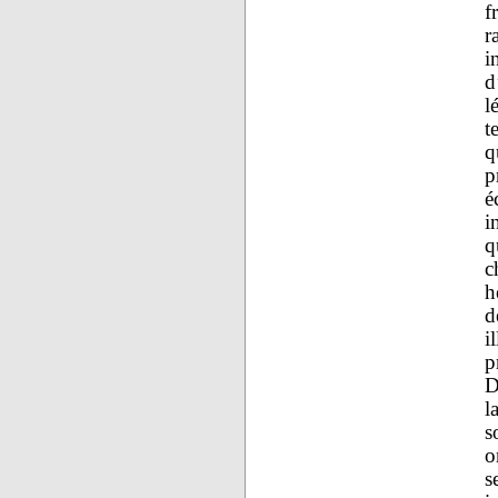
f
r
i
d
l
t
q
p
é
i
q
c
h
d
i
p
D
l
s
o
s