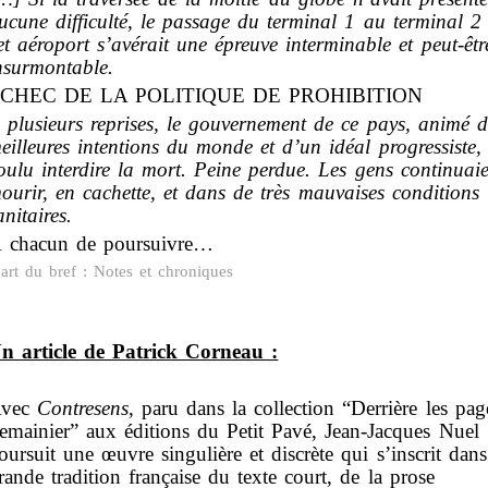
ucune difficulté, le passage du terminal 1 au terminal 2
et aéroport s’avérait une épreuve interminable et peut-êtr
nsurmontable.
CHEC DE LA POLITIQUE DE PROHIBITION
 plusieurs reprises, le gouvernement de ce pays, animé d
eilleures intentions du monde et d’un idéal progressiste,
oulu interdire la mort. Peine perdue. Les gens continuai
ourir, en cachette, et dans de très mauvaises conditions
anitaires.
 chacun de poursuivre…
’art du bref : Notes et chroniques
n article de Patrick Corneau :
vec
Contresens
, paru dans la collection “Derrière les pa
emainier” aux éditions du Petit Pavé, Jean-Jacques Nuel
oursuit une œuvre singulière et discrète qui s’inscrit dans
rande tradition française du texte court, de la prose