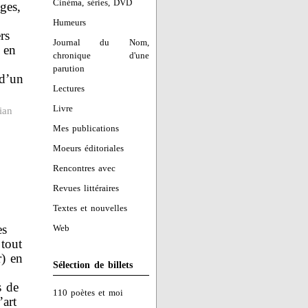
Cinéma, séries, DVD
ges,
Humeurs
rs
Journal du Nom,
l en
chronique d'une
parution
 d’un
Lectures
Livre
ian
Mes publications
Moeurs éditoriales
Rencontres avec
Revues littéraires
Textes et nouvelles
es
Web
 tout
r) en
Sélection de billets
s de
110 poètes et moi
’art