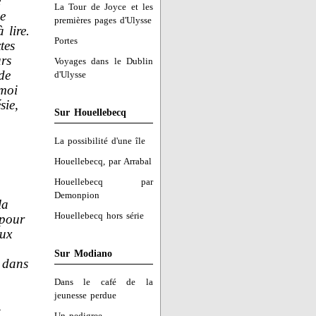
e
La Tour de Joyce et les
e
premières pages d'Ulysse
 lire.
Portes
tes
urs
Voyages dans le Dublin
de
d'Ulysse
 moi
sie,
Sur Houellebecq
La possibilité d'une île
Houellebecq, par Arrabal
Houellebecq par
Demonpion
la
Houellebecq hors série
 pour
eux
Sur Modiano
u dans
Dans le café de la
jeunesse perdue
Un pedigree