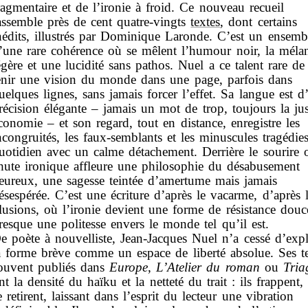
ragmentaire et de l’ironie à froid. Ce nouveau recueil
assemble près de cent quatre-vingts
textes
, dont certains
nédits, illustrés par Dominique Laronde. C’est un ensemb
’une rare cohérence où se mêlent l’humour noir, la mélan
égère et une lucidité sans pathos. Nuel a ce talent rare de 
enir une vision du monde dans une page, parfois dans
uelques lignes, sans jamais forcer l’effet. Sa langue est d
récision élégante – jamais un mot de trop, toujours la jus
conomie – et son regard, tout en distance, enregistre les
ncongruités, les faux-semblants et les minuscules tragédie
uotidien avec un calme détachement. Derrière le sourire 
hute ironique affleure une philosophie du désabusement
eureux, une sagesse teintée d’amertume mais jamais
ésespérée. C’est une écriture d’après le vacarme, d’après 
llusions, où l’ironie devient une forme de résistance douc
resque une politesse envers le monde tel qu’il est.
e poète à nouvelliste, Jean-Jacques Nuel n’a cessé d’expl
a forme brève comme un espace de liberté absolue. Ses te
ouvent publiés dans
Europe
,
L’Atelier du roman
ou
Tria
nt la densité du haïku et la netteté du trait : ils frappent,
e retirent, laissant dans l’esprit du lecteur une vibration