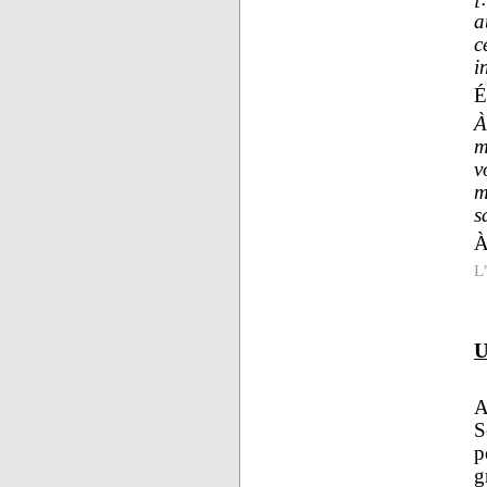
a
c
i
É
À
m
v
m
s
À
L
U
A
S
p
g