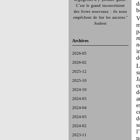
d
C’est le grand inconvénient
b
des livres nouveaux : ils nous
empêchent de lire les anciens."
V
Joubert
m
p
m
Archives
n
i
2026-05
d
2026-02
L
2025-12
s
J
2025-10
c
2024-10
d
a
2024-05
e
2024-04
c
2024-03
d
s
2024-02
l
2023-11
n