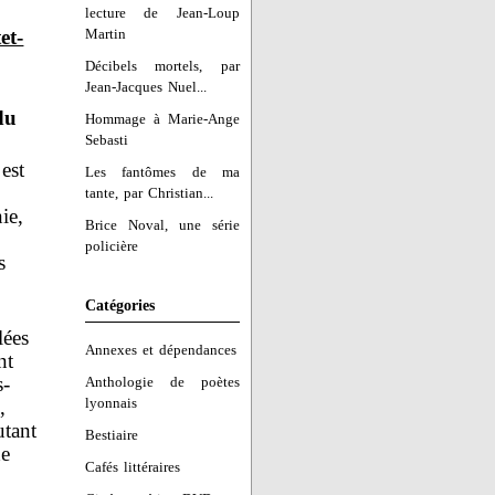
lecture de Jean-Loup
et-
Martin
Décibels mortels, par
Jean-Jacques Nuel...
du
Hommage à Marie-Ange
Sebasti
est
Les fantômes de ma
tante, par Christian...
ie,
Brice Noval, une série
policière
s
Catégories
lées
Annexes et dépendances
nt
s-
Anthologie de poètes
lyonnais
,
utant
Bestiaire
de
Cafés littéraires