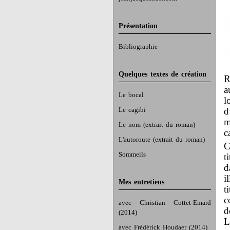
Présentation
Bibliographie
Quelques textes de création
R
a
Le bocal
l
Le cagibi
d
m
Le nom (extrait du roman)
c
L'autoroute (extrait du roman)
C
Sommeils
t
d
i
Mes entretiens
t
c
avec Christian Cottet-Emard
d
(2014)
L
avec Frédérick Houdaer (2014)