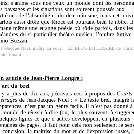
insi s’anime sous nos yeux un monde dont les personna
es paysages et les situations sont souvent poussés aux
xtrêmes de l’absurdité et du déterminisme, mais cet unive
arfois aussi drôle que féroce est pourtant bien le nôtre. I
mane même une étrange poésie où rôde parfois, dans les
éandres du si particulier théâtre nuelien, l’ombre furtive
ino Buzzati.
ean-Jacque Nuel, maître du court : LE BLOG LITTÉRAIRE de Christ
ottet-Emard
n article de Jean-Pierre Longre :
'art du bref
l y a plus de dix ans, j’écrivais ceci à propos des
Courts
étrages
de
Jean-Jacques Nuel
: « Le texte bref, malgré l
pparences, n’est pas un genre facile. Il n’est pas donné à
e monde de réussir à dire (ou, le plus souvent, à suggére
uelques lignes ce que d’autres développent en plusieurs
entaines de pages. Il faut pour cela non seulement le sen
a concision, la maîtrise du mot et de l’expression justes, l