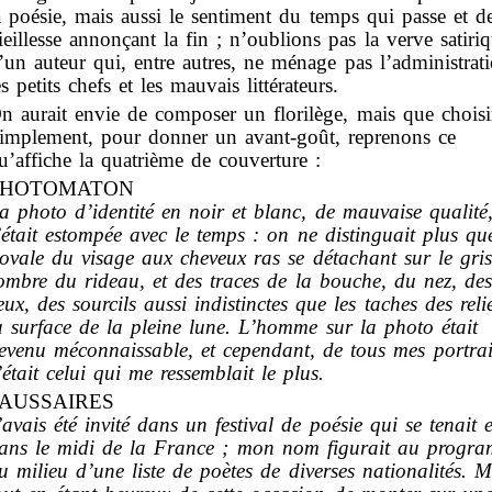
a poésie, mais aussi le sentiment du temps qui passe et de
ieillesse annonçant la fin ; n’oublions pas la verve satiri
’un auteur qui, entre autres, ne ménage pas l’administrati
es petits chefs et les mauvais littérateurs.
n aurait envie de composer un florilège, mais que choisi
implement, pour donner un avant-goût, reprenons ce
u’affiche la quatrième de couverture :
PHOTOMATON
a photo d’identité en noir et blanc, de mauvaise qualité
’était estompée avec le temps : on ne distinguait plus qu
’ovale du visage aux cheveux ras se détachant sur le gris
ombre du rideau, et des traces de la bouche, du nez, des
eux, des sourcils aussi indistinctes que les taches des reli
a surface de la pleine lune. L’homme sur la photo était
evenu méconnaissable, et cependant, de tous mes portrai
’était celui qui me ressemblait le plus.
AUSSAIRES
’avais été invité dans un festival de poésie qui se tenait 
ans le midi de la France ; mon nom figurait au progr
u milieu d’une liste de poètes de diverses nationalités. M