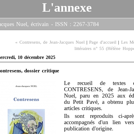
L'annexe
-Jacques Nuel, écrivain - ISSN : 2267-3784
« Contresens, de Jean-Jacques Nuel
|
Page d'accueil
|
Les M
littéraires n° 55 (Hélène Hopp
ercredi, 10 décembre 2025
ontresens, dossier critique
Le recueil de textes c
CONTRESENS, de Jean-Ja
Nuel, paru en 2025 aux édi
du Petit Pavé, a obtenu plu
articles critiques.
Ils sont reproduits ci-aprè
accompagnés d'un lien vers
publication d'origine.