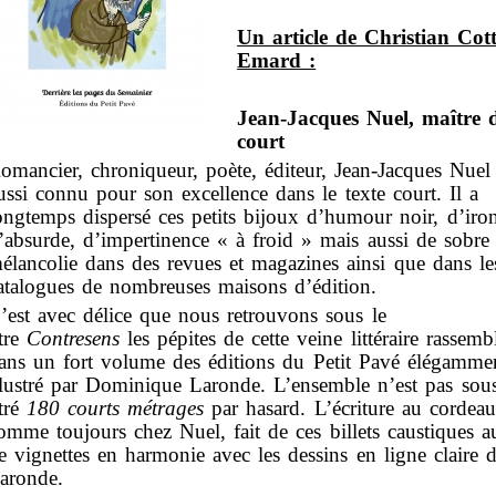
Un article de Christian Cott
Emard :
Jean-Jacques Nuel, maître 
court
omancier, chroniqueur, poète, éditeur, Jean-Jacques Nuel 
ussi connu pour son excellence dans le texte court. Il a
ongtemps dispersé ces petits bijoux d’humour noir, d’iron
’absurde, d’impertinence « à froid » mais aussi de sobre
élancolie dans des revues et magazines ainsi que dans le
atalogues de nombreuses maisons d’édition.
’est avec délice que nous retrouvons sous le
itre
Contresens
les pépites de cette veine littéraire rassemb
ans un fort volume des éditions du Petit Pavé élégamme
llustré par Dominique Laronde. L’ensemble n’est pas sou
itré
180 courts métrages
par hasard. L’écriture au cordeau
omme toujours chez Nuel, fait de ces billets caustiques a
e vignettes en harmonie avec les dessins en ligne claire 
aronde.