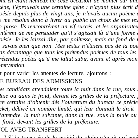
out en étant heureux de cette occasion de monter sur un
cène, j’éprouvais une certaine gêne : n’ayant plus écrit d
oésie depuis plus de vingt ans, je n’avais aucun poème à
e me résolus donc à livrer au public un choix de mes tex
n prose. Ils rencontrèrent un vif succès, et les organisate
entèrent de me persuader qu’il s’agissait là d’une forme 
oésie. Je les laissai dire, par politesse, mais au fond de
e savais bien que non. Mes textes n’étaient pas de la poé
as davantage que tous les prétendus poèmes de tous les
rétendus poètes qu’il me fallut subir, avant et après mon
ntervention.
t pour varier les attentes de lecture, ajoutons :
E BUREAU DES ADMISSIONS
es candidats attendaient toute la nuit dans la rue, sous 
luie ou dans le froid, devant les grilles de la préfecture,
tre certains d’obtenir dès l’ouverture du bureau ce préci
icket, délivré en nombre limité, qui leur donnait le droit
’attendre, la nuit suivante, dans la rue, sous la pluie o
e froid, devant les grilles de la préfecture.
OL AVEC TRANSFERT
…] Si la traversée de la moitié du globe n’avait présenté