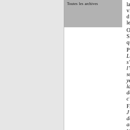
l
Toutes les archives
v
d
l
O
S
q
L
s
l
s
y
l
d
c
F
J
d
a