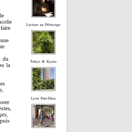
le
colie
Lecture au Périscope
faire
’une
te
s du
Tokyo & Kyoto
ou la
les
e,
Lyon Part-Dieu
orer
xtes,
ges
,
 puis