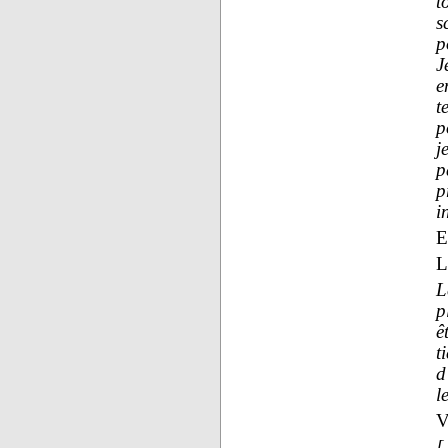
t
s
p
J
e
t
p
j
p
p
i
E
L
L
p
ê
t
d
l
V
[