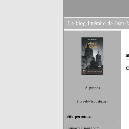
Le blog littéraire de Jean
m
C
À propos
jj.nuel@laposte.net
Site personnel
jeanjacquesnuel.com