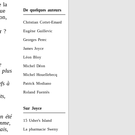
 la
que
De quelques auteurs
on,
Christian Cottet-Emard
r ?
Eugène Guillevic
Georges Perec
James Joyce
,
Léon Bloy
e
Michel Déon
 plus
Michel Houellebecq
efs à
Patrick Modiano
Roland Fuentès
ts,
Sur Joyce
en été
15 Usher's Island
amme,
ais,
La pharmacie Sweny