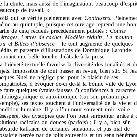
e la chute, mais aussi de l’imagination, beaucoup d’esprit
eaucoup de travail. »
oilà qui se vérifie pleinement avec
Contresens
. Pleinemen
ême au quintuple, puisque cet ouvrage reprend une bon
artie de cinq recueils précédemment publiés :
Courts
étrages
, Lettres de cachet, Modèles réduits,
Le mouton
oir
et
Billets d’absence
– le tout augmenté de quelques
nédits et parsemé d’illustrations de Dominique Laronde
onnant une belle touche théâtrale à la prose.
a brièveté textuelle favorise la diversité des tonalités et d
ujets. Impossible de tout passer en revue, bien sûr. Si Jea
acques Nuel ne néglige pas, pour le plaisir de ses
ompatriotes, d’évoquer de-ci de-là la bonne ville de Lyo
e faire quelques (vraies-fausses ?) confidences à caractère
utobiographique et auto-ironique (sur son prénom par
xemple), ses textes touchent à l’universalité de la vie et d
ondition humaine. Il y a l’humour souvent noir, voire
ésespéré, des dystopies que l’on peut surmonter grâce à 
olutions radicales ou douces (parfois) ; il y a, bien sûr,
’absurde kafkaïen de certaines situations, et pas mal de
ostalgie bercée par de jolis souvenirs et un sens pénétran