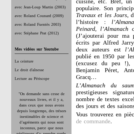
cuisine, etc. Bref, un
avec Jean-Loup Martin (2003)
populaire. Son princi
Travaux et les Jours
, 
avec Roland Counard (2009)
l’histoire :
l’Alman
avec Roland Fuentès 2003)
Peinard
,
l’Almanach o
avec Stéphane Prat (2012)
(J’ajouterai pour ma 
écrits par Alfred Jarr
deux auteurs est
l’A
Mes vidéos sur Youtube
publié en 1950 par les
La ceinture
(excusez du peu !), 
Benjamin Péret, Ant
Le droit d'aînesse
Gracq…
Lecture au Périscope
L’Almanach du sau
prestigieuses signat
"On demande sans cesse de
nombre de textes excel
nouveaux livres, et il y a,
des jours et des saison
dans ceux que nous avons
depuis longtemps, des trésors
Vous trouverez en piè
inestimables de science et
de commande
.
d’agréments qui nous sont
inconnus, parce que nous
négligeons d‘y prendre garde.