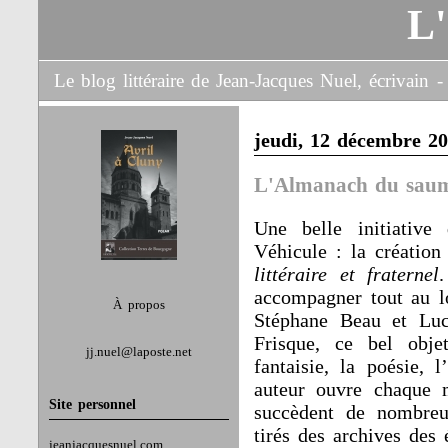
L
Le blog littéraire de Jean-Jacques Nuel, écrivain
jeudi, 12 décembre 2
L'Almanach du saum
Une belle initiative
Véhicule : la créatio
littéraire et fraternel
accompagner tout au l
À propos
Stéphane Beau et Luc 
Frisque, ce bel obje
jj.nuel@laposte.net
fantaisie, la poésie, 
auteur ouvre chaque m
Site personnel
succèdent de nombreux
tirés des archives des 
jeanjacquesnuel.com