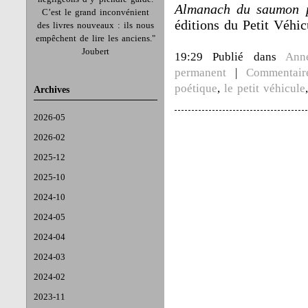
Almanach du saumon po
C’est le grand inconvénient
éditions du Petit Véhic
des livres nouveaux : ils nous
empêchent de lire les anciens."
Joubert
19:29 Publié dans
Ann
permanent
|
Commentair
poétique
,
le petit véhicule
Archives
2026-05
2026-02
2025-12
2025-10
2024-10
2024-05
2024-04
2024-03
2024-02
2023-11