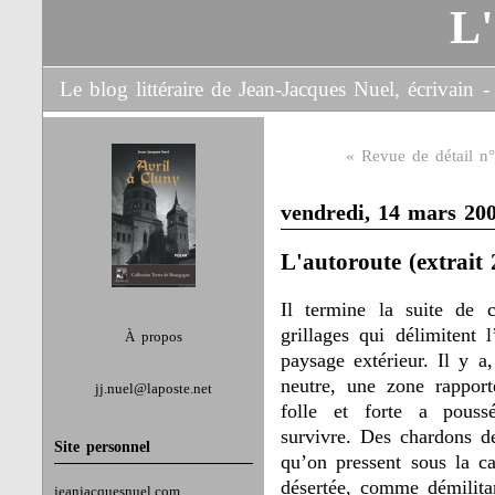
L
Le blog littéraire de Jean-Jacques Nuel, écrivain
« Revue de détail n
vendredi, 14 mars 20
L'autoroute (extrait 
Il termine la suite de 
grillages qui délimitent l
À propos
paysage extérieur. Il y a,
neutre, une zone rapport
jj.nuel@laposte.net
folle et forte a pouss
survivre. Des chardons de
Site personnel
qu’on pressent sous la ca
désertée, comme démilitar
jeanjacquesnuel.com