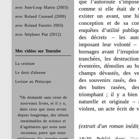
que l’autoroute s’impos
avec Jean-Loup Martin (2003)
comme si elle était de t
exister un avant, une hi
avec Roland Counard (2009)
conception et de sa con
avec Roland Fuentès 2003)
enquêtes d’utilité publiq
avec Stéphane Prat (2012)
des décrets – les auto
imposant leur volonté – 
bornages avant l’irruptio
Mes vidéos sur Youtube
tranchées, les destructio
La ceinture
éventrées, démolies au bu
champs dévastés, des ve
Le droit d'aînesse
des souvenirs rasés, des
Lecture au Périscope
des buttes rasées, des 
triomphant ; il y a bie
"On demande sans cesse de
naturelle et originale –
nouveaux livres, et il y a,
violent, un acte écrit de 
dans ceux que nous avons
depuis longtemps, des trésors
inestimables de science et
(extrait d'un roman inédi
d’agréments qui nous sont
inconnus, parce que nous
18:39 Publié dans
Tex
négligeons d‘y prendre garde.