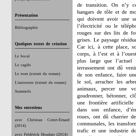
de transition. On n’y c
hangars de tôle et de m
Présentation
qui doivent avoir une se
l’électricité ou le télé
Bibliographie
rouges sur des lits de f
grises. Le paysage résidu
Quelques textes de création
Car ici, à cette place, s
corps, à l’est et à l’oue
Le bocal
plus large que l’actuel
Le cagibi
terrassement ont dû ven
Le nom (extrait du roman)
de son enfance, faire une
le sol, arracher les arbr
L'autoroute (extrait du roman)
animaux, percer une voi
Sommeils
goudronner, bétonner, cl
une frontière artificiel
Mes entretiens
dans son enfance, d’én
roues, ont dû charrier de
avec Christian Cottet-Emard
communales, les transfor
(2014)
trafic et une industrie 
avec Frédérick Houdaer (2014)