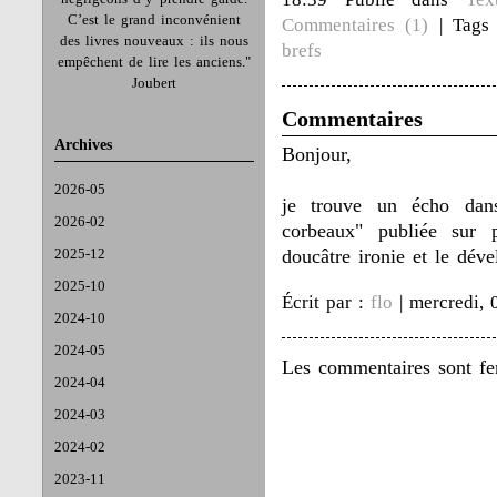
C’est le grand inconvénient
Commentaires (1)
| Tags
des livres nouveaux : ils nous
brefs
empêchent de lire les anciens."
Joubert
Commentaires
Archives
Bonjour,
2026-05
je trouve un écho dans
2026-02
corbeaux" publiée sur 
2025-12
doucâtre ironie et le dév
2025-10
Écrit par :
flo
| mercredi, 
2024-10
2024-05
Les commentaires sont fe
2024-04
2024-03
2024-02
2023-11