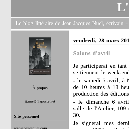
L
Le blog littéraire de Jean-Jacques Nuel, écrivain
vendredi, 28 mars 20
Salons d'avril
Je participerai en tant
se tiennent le week-end
- le samedi 5 avril, à
de 10 heures à 18 heur
À propos
production des éditio
- le dimanche 6 avril
jj.nuel@laposte.net
salle de l'Atelier, 109
30.
Site personnel
Je signerai mes derni
jeanjacquesnuel.com