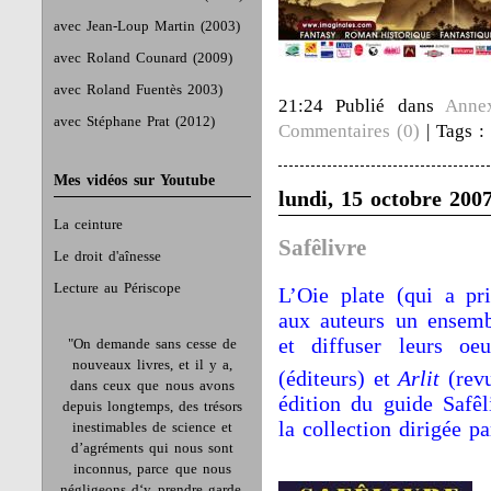
avec Jean-Loup Martin (2003)
avec Roland Counard (2009)
avec Roland Fuentès 2003)
21:24 Publié dans
Anne
avec Stéphane Prat (2012)
Commentaires (0)
| Tags 
Mes vidéos sur Youtube
lundi, 15 octobre 200
La ceinture
Safêlivre
Le droit d'aînesse
Lecture au Périscope
L’Oie plate (qui a pr
aux auteurs un ensemb
et diffuser leurs oe
"On demande sans cesse de
nouveaux livres, et il y a,
(éditeurs) et
Arlit
(revu
dans ceux que nous avons
édition du guide Safêl
depuis longtemps, des trésors
la collection dirigée p
inestimables de science et
d’agréments qui nous sont
inconnus, parce que nous
négligeons d‘y prendre garde.