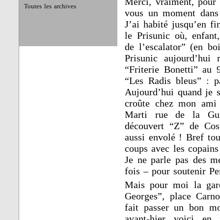
Merci, vraiment, pour 
Toutes les archives
vous un moment dans m
J’ai habité jusqu’en f
le Prisunic où, enfant
de l’escalator” (en bo
Prisunic aujourd’hui 
“Friterie Bonetti” au 
“Les Radis bleus” : pa
Aujourd’hui quand je su
croûte chez mon ami B
Marti rue de la Gui
découvert “Z” de Cos
aussi envolé ! Bref to
coups avec les copains 
Je ne parle pas des me
fois – pour soutenir P
Mais pour moi la gare
Georges”, place Car
fait passer un bon mo
avant-hier voici en