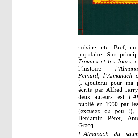
cuisine, etc. Bref, un
populaire. Son princi
Travaux et les Jours
, 
l’histoire :
l’Alman
Peinard
,
l’Almanach o
(J’ajouterai pour ma 
écrits par Alfred Jarr
deux auteurs est
l’A
publié en 1950 par les
(excusez du peu !), 
Benjamin Péret, Ant
Gracq…
L’Almanach du sau