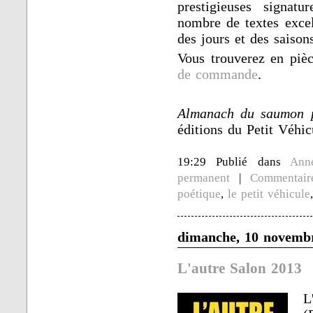
prestigieuses signat
nombre de textes excel
des jours et des saison
Vous trouverez en piè
de commande
.
Almanach du saumon po
éditions du Petit Véhic
19:29 Publié dans
Ann
permanent
|
Commentair
poétique
,
le petit véhicule
dimanche, 10 novemb
L'autre Salon 2013
L