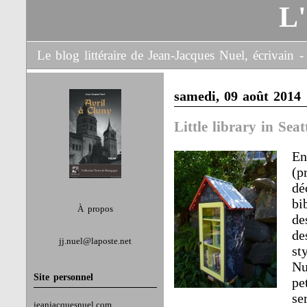
L
Le blog littéraire de Jean-Jacques Nuel, écrivain
samedi, 09 août 2014
Little library in Seat
En
(
d
bi
À propos
de
de
jj.nuel@laposte.net
st
Nu
Site personnel
pe
se
jeanjacquesnuel.com