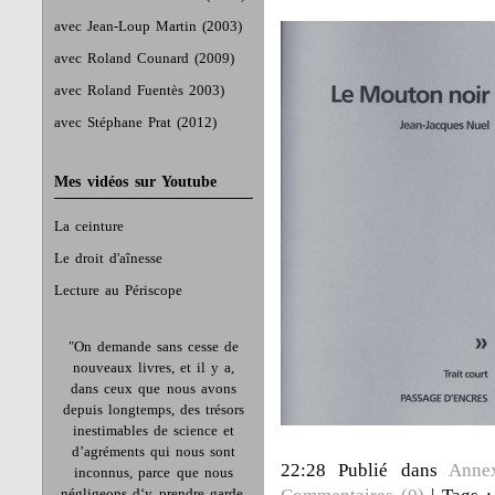
avec Jean-Loup Martin (2003)
avec Roland Counard (2009)
avec Roland Fuentès 2003)
avec Stéphane Prat (2012)
Mes vidéos sur Youtube
La ceinture
Le droit d'aînesse
Lecture au Périscope
"On demande sans cesse de
nouveaux livres, et il y a,
dans ceux que nous avons
depuis longtemps, des trésors
inestimables de science et
d’agréments qui nous sont
22:28 Publié dans
Anne
inconnus, parce que nous
négligeons d‘y prendre garde.