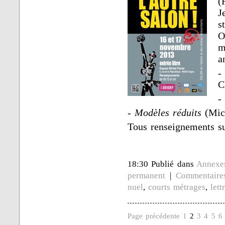
(
J
s
O
m
a
-
C
-
-
Modèles réduits
(Mic
Tous renseignements s
18:30 Publié dans
Annexe
permanent
|
Commentaire
nuel
,
courts métrages
,
lett
Page précédente
1
2
3
4
5
6