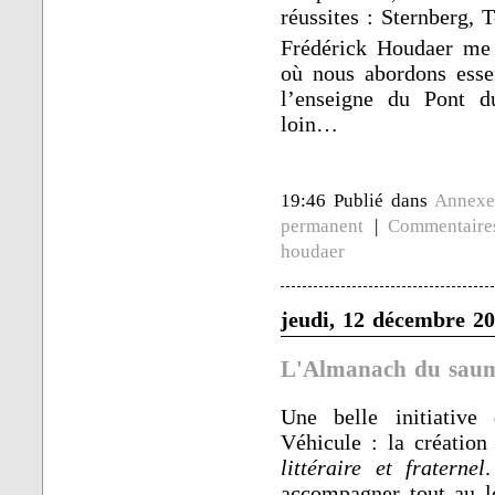
réussites : Sternberg,
Frédérick Houdaer me
où nous abordons essen
l’enseigne du Pont d
loin…
19:46 Publié dans
Annexe
permanent
|
Commentaire
houdaer
jeudi, 12 décembre 2
L'Almanach du saum
Une belle initiative
Véhicule : la créatio
littéraire et fraternel
accompagner tout au l