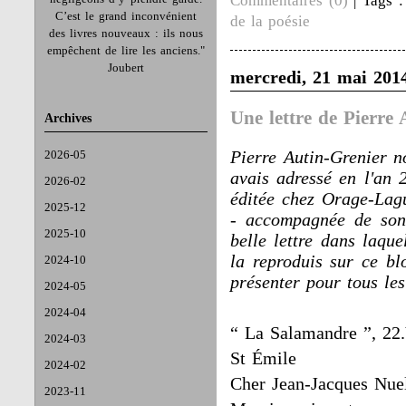
Commentaires (0)
| Tags 
C’est le grand inconvénient
de la poésie
des livres nouveaux : ils nous
empêchent de lire les anciens."
Joubert
mercredi, 21 mai 201
Une lettre de Pierre
Archives
Pierre Autin-Grenier no
2026-05
avais adressé en l'an 
2026-02
éditée chez Orage-Lagu
2025-12
- accompagnée de son r
2025-10
belle lettre dans laqu
la reproduis sur ce blo
2024-10
présenter pour tous le
2024-05
2024-04
“ La Salamandre ”, 22
2024-03
St Émile
2024-02
Cher Jean-Jacques Nue
2023-11